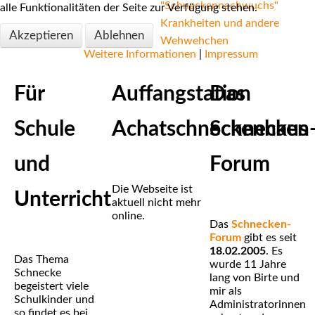
"Schneckennachwuchs"
alle Funktionalitäten der Seite zur Verfügung stehen.
Krankheiten und andere
Akzeptieren
Ablehnen
Wehwehchen
Weitere Informationen
|
Impressum
Für
Auffangstation
Das
Schule
Achatschneckenhaus
Schnecken
und
Forum
Die Webseite ist
Unterricht
aktuell nicht mehr
online.
Das
Schnecken-
Forum
gibt es seit
18.02.2005
. Es
Das Thema
wurde 11 Jahre
Schnecke
lang von Birte und
begeistert viele
mir als
Schulkinder und
Administratorinnen
so findet es bei