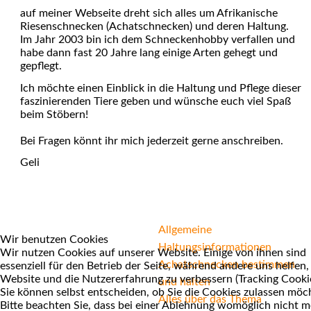
auf meiner Webseite dreht sich alles um Afrikanische
Riesenschnecken (Achatschnecken) und deren Haltung.
Im Jahr 2003 bin ich dem Schneckenhobby verfallen und
habe dann fast 20 Jahre lang einige Arten gehegt und
gepflegt.
Ich möchte einen Einblick in die Haltung und Pflege dieser
faszinierenden Tiere geben und wünsche euch viel Spaß
beim Stöbern!
Bei Fragen könnt ihr mich jederzeit gerne anschreiben.
Geli
Allgemeine
Wir benutzen Cookies
Haltungsinformationen
Wir nutzen Cookies auf unserer Website. Einige von ihnen sind
Achatschnecken bestimmen
essenziell für den Betrieb der Seite, während andere uns helfen,
Website und die Nutzererfahrung zu verbessern (Tracking Cookie
und halten
Sie können selbst entscheiden, ob Sie die Cookies zulassen möc
Alles über das Thema
Bitte beachten Sie, dass bei einer Ablehnung womöglich nicht 