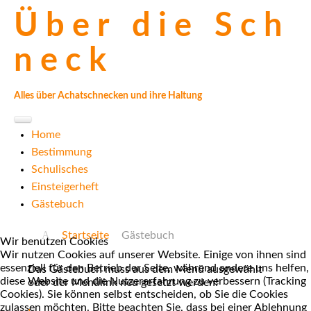
Ü
b
e
r
d
i
e
S
c
h
n
e
c
k
Alles über Achatschnecken und ihre Haltung
Home
Bestimmung
Schulisches
Einsteigerheft
Gästebuch
Startseite
Gästebuch
Wir benutzen Cookies
Wir nutzen Cookies auf unserer Website. Einige von ihnen sind
essenziell für den Betrieb der Seite, während andere uns helfen,
Das Gästebuch muss aus dem Menü ausgewählt
diese Website und die Nutzererfahrung zu verbessern (Tracking
oder der Menülink neu gesetzt werden!
Cookies). Sie können selbst entscheiden, ob Sie die Cookies
zulassen möchten. Bitte beachten Sie, dass bei einer Ablehnung