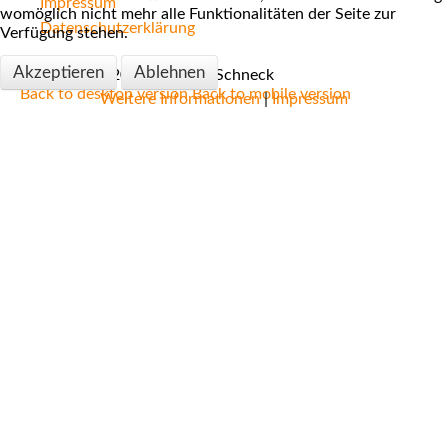
Impressum
womöglich nicht mehr alle Funktionalitäten der Seite zur
Datenschutzerklärung
Verfügung stehen.
Akzeptieren
Ablehnen
Copyright ©
2026
Über die Schneck
Back to desktop version
Back to mobile version
Weitere Informationen
|
Impressum