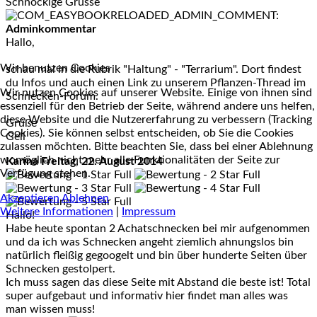
Schnöckige Grüsse
Adminkommentar
Hallo,
Wir benutzen Cookies
schau mal in die Rubrik "Haltung" - "Terrarium". Dort findest
du Infos und auch einen Link zu unserem Pflanzen-Thread im
Wir nutzen Cookies auf unserer Website. Einige von ihnen sind
Schnecken-Forum.
essenziell für den Betrieb der Seite, während andere uns helfen,
diese Website und die Nutzererfahrung zu verbessern (Tracking
Grüße
Cookies). Sie können selbst entscheiden, ob Sie die Cookies
Geli
zulassen möchten. Bitte beachten Sie, dass bei einer Ablehnung
womöglich nicht mehr alle Funktionalitäten der Seite zur
Karina
Freitag, 22. August 2014
Verfügung stehen.
Akzeptieren
Ablehnen
Weitere Informationen
|
Impressum
Hallo!
Habe heute spontan 2 Achatschnecken bei mir aufgenommen
und da ich was Schnecken angeht ziemlich ahnungslos bin
natürlich fleißig gegoogelt und bin über hunderte Seiten über
Schnecken gestolpert.
Ich muss sagen das diese Seite mit Abstand die beste ist! Total
super aufgebaut und informativ hier findet man alles was
man wissen muss!