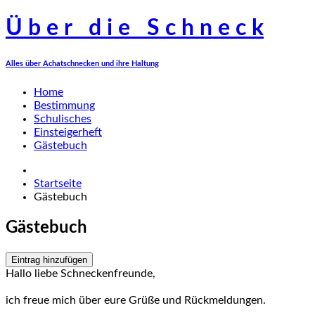
Ü
b
e
r
d
i
e
S
c
h
n
e
c
k
Alles über Achatschnecken und ihre Haltung
Home
Bestimmung
Schulisches
Einsteigerheft
Gästebuch
Startseite
Gästebuch
Gästebuch
Eintrag hinzufügen
Hallo liebe Schneckenfreunde,
ich freue mich über eure Grüße und Rückmeldungen.