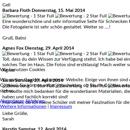
Geli
Barbara Floth
Donnerstag, 15. Mai 2014
Eine wunderschöne und sehr informative Seite für Schnecken F
Die Fotogalerie ist sehr schön gestaltet. Weiter so ....!
Gruß, Babsi
Agnes Fox
Dienstag, 29. April 2014
Toll, dass du dein Wissen zur Verfügung stellst. Ich habe bei 
solches Tier im Haus. Die Fotos sind erstklassig! Mach weiter s
Wir benutzen Cookies
Agnes
Wir nutzen Cookies auf unserer Website. Einige von ihnen sind e
Sarah
Sonntag, 27. April 2014
Cookies). Sie können selbst entscheiden, ob Sie die Cookies zul
stehen.
Ich wollte mich bedanken für die wunderbaren Materialien, die d
haben und fachlich korrekt sind!
Akzeptieren
Ablehnen
Mal sehen, ob ich meine Schüler mit meiner Faszination für die
Weitere Informationen
|
Impressum
Liebe Grüße,
Sarah
Kerstin
Samstag, 12. April 2014