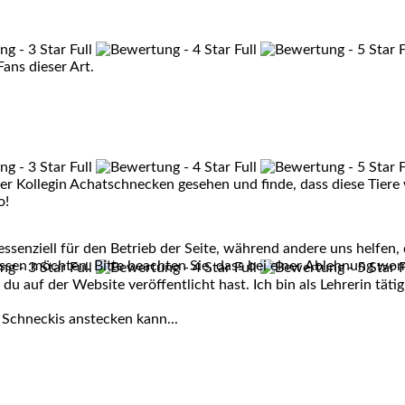
ans dieser Art.
einer Kollegin Achatschnecken gesehen und finde, dass diese Tier
o!
ssenziell für den Betrieb der Seite, während andere uns helfen,
assen möchten. Bitte beachten Sie, dass bei einer Ablehnung wom
u auf der Website veröffentlicht hast. Ich bin als Lehrerin täti
 Schneckis anstecken kann...