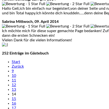
Hallo Geli,ich bin einfach nur begeistert,von deiner Seite un
und bin Total happy.Ich könnte dich knuddeln.....denn deine B
Sabrina
Mittwoch, 09. April 2014
Ich möchte mich für diese super gemachte Page bedanken! Zuf
dann die ersten Schnecken ein!
Vielen Dank für die vielen Informationen!
252 Einträge im Gästebuch
Start
Zurück
9
10
11
12
13
14
15
16
17