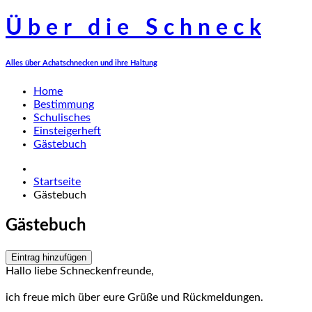
Ü
b
e
r
d
i
e
S
c
h
n
e
c
k
Alles über Achatschnecken und ihre Haltung
Home
Bestimmung
Schulisches
Einsteigerheft
Gästebuch
Startseite
Gästebuch
Gästebuch
Eintrag hinzufügen
Hallo liebe Schneckenfreunde,
ich freue mich über eure Grüße und Rückmeldungen.